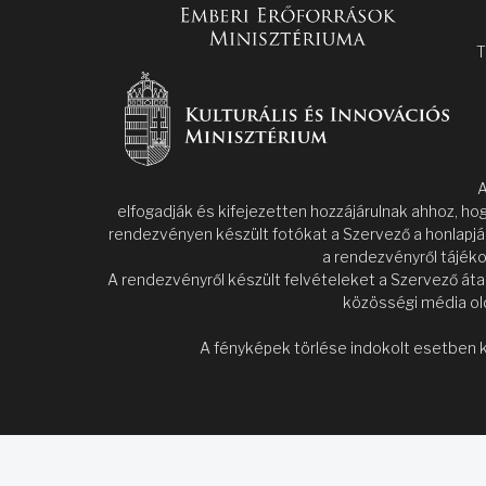
T
A
elfogadják és kifejezetten hozzájárulnak ahhoz, ho
rendezvényen készült fotókat a Szervező a honlapjá
a rendezvényről tájéko
A rendezvényről készült felvételeket a Szervező áta
közösségi média old
A fényképek törlése indokolt esetben k