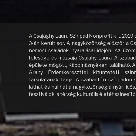
A Csajághy Laura Színpad Nonprofit kft. 2019 
3-án került sor. A nagyközönség először a Cs
nemesi családok nyaralásai idején. Az üzem
felesége és múzsája Csajahy Laura. A szabad
épülete mögött, Kápolnásnyéken található. A
Arany Érdemkereszttel kitüntetett szín
társulatának tagja. A szabadtéri színpadon 
láthat és hallhat a nagyközönség a nyári idő
fesztiválok, a térség kulturális életét szín