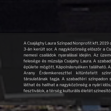
A Csajághy Laura Színpad Nonprofit kft. 2019 
3-án került sor. A nagyközönség először a Cs
nemesi családok nyaralásai idején. Az üzem
felesége és múzsája Csajahy Laura. A szabad
épülete mögött, Kápolnásnyéken található. A
Arany Érdemkereszttel kitüntetett szín
társulatának tagja. A szabadtéri színpadon 
láthat és hallhat a nagyközönség a nyári idő
fesztiválok, a térség kulturális életét szín