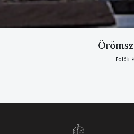
Örömszü
Fotók: 