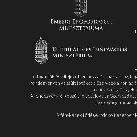
T
A
elfogadják és kifejezetten hozzájárulnak ahhoz, ho
rendezvényen készült fotókat a Szervező a honlapjá
a rendezvényről tájéko
A rendezvényről készült felvételeket a Szervező áta
közösségi média old
A fényképek törlése indokolt esetben k