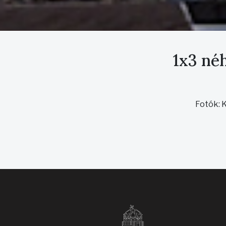
1x3 néh
Fotók: 