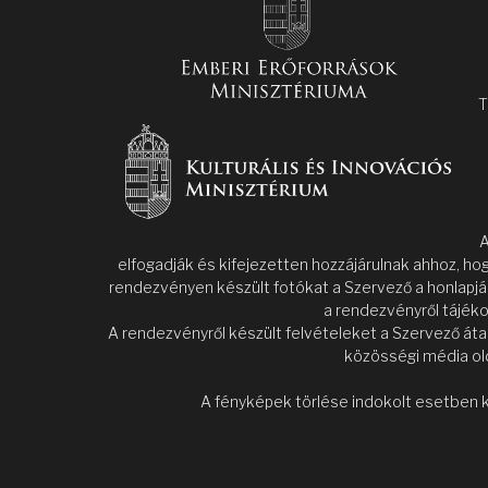
T
A
elfogadják és kifejezetten hozzájárulnak ahhoz, ho
rendezvényen készült fotókat a Szervező a honlapjá
a rendezvényről tájéko
A rendezvényről készült felvételeket a Szervező áta
közösségi média old
A fényképek törlése indokolt esetben k