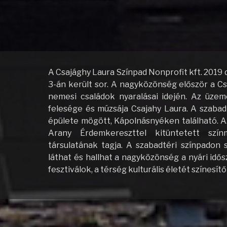
A Csajághy Laura Színpad Nonprofit kft. 2019 
3-án került sor. A nagyközönség először a Cs
nemesi családok nyaralásai idején. Az üzem
felesége és múzsája Csajahy Laura. A szabad
épülete mögött, Kápolnásnyéken található. A
Arany Érdemkereszttel kitüntetett szín
társulatának tagja. A szabadtéri színpadon 
láthat és hallhat a nagyközönség a nyári idő
fesztiválok, a térség kulturális életét szín