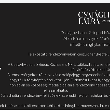
Csajághy Laura Színpad Kö
2475 Kápolnásnyék, Vörös
info@csajaghylaurasz
Tájékoztató rendezvényeken készülő fényképfelvét
A Csajághy Laura Színpad Közhasznú Nkft. tájékoztatja a ren
fényképfelvételeket ké
A rendezvényeken részt vevők a belépőjegy megvásárlásával el
hogy róluk fényképfelvétel készüljön. Tudomásul veszik, hog
honlapján és közösségi média oldalain a rendezvény népszerű
felhasználhatja.
ő átadhatja a rendezvény fellépőinek, szereplőinek honlapjukon és 
ek törlése indokolt esetben kérhető az info@lisztmuveszhaz.hu e-m