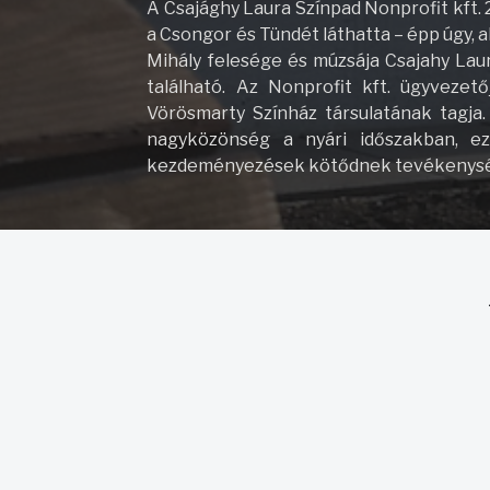
A Csajághy Laura Színpad Nonprofit kft. 
a Csongor és Tündét láthatta – épp úgy, 
Mihály felesége és múzsája Csajahy Lau
található. Az Nonprofit kft. ügyveze
Vörösmarty Színház társulatának tagja.
nagyközönség a nyári időszakban, eze
kezdeményezések kötődnek tevékenys