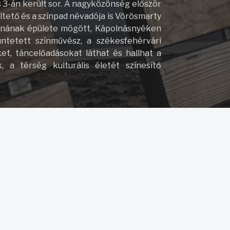
s 3-án került sor. A nagyközönség először
ltető és a színpad névadója is Vörösmarty
thonának épülete mögött, Kápolnásnyéken
ntetett színművész, a székesfehérvári
et, táncelőadásokat láthat és hallhat a
 a térség kulturális életét színesítő
a