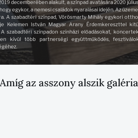
2019 decemberében alakult, a színpad avatására 2020 júliu
ahogy egykor, a nemesi családok nyaralásai idején. Az üzeme
ra. A szabadtéri színpad, Vörösmarty Mihály egykori ot
tője Kelemen István Magyar Arany Érdemkereszttel kitü
 A szabadtéri színpadon színházi előadásokat, koncertek
n kívül több partnerségi együttműködés, fesztiválok,
égéhez.
Amíg az asszony alszik galéri