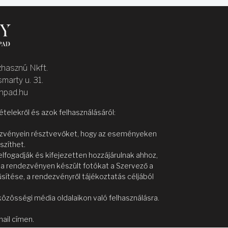
zhasznú Nkft.
marty u. 31.
inpad.hu
elekről és azok felhasználásáról:
dezvényein résztvevőket, hogy az eseményeken
szíthet.
fogadják és kifejezetten hozzájárulnak ahhoz,
y a rendezvényen készült fotókat a Szervező a
sítése, a rendezvényről tájékoztatás céljából
közösségi média oldalaikon való felhasználásra.
ail címen.