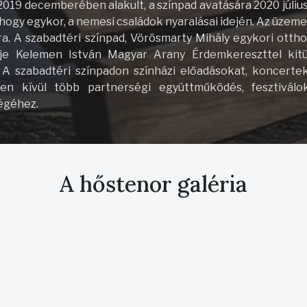
2019 decemberében alakult, a színpad avatására 2020 júliu
ahogy egykor, a nemesi családok nyaralásai idején. Az üzeme
ra. A szabadtéri színpad, Vörösmarty Mihály egykori ot
tője Kelemen István Magyar Arany Érdemkereszttel kitü
 A szabadtéri színpadon színházi előadásokat, koncertek
n kívül több partnerségi együttműködés, fesztiválok,
égéhez.
A hőstenor galéria