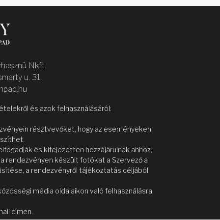
zhasznú Nkft.
marty u. 31.
inpad.hu
elekről és azok felhasználásáról:
dezvényein résztvevőket, hogy az eseményeken
szíthet.
fogadják és kifejezetten hozzájárulnak ahhoz,
y a rendezvényen készült fotókat a Szervező a
sítése, a rendezvényről tájékoztatás céljából
közösségi média oldalaikon való felhasználásra.
ail címen.