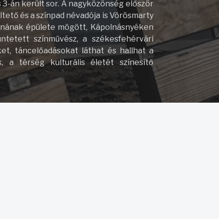
s 3-án került sor. A nagyközönség először
ltető és a színpad névadója is Vörösmarty
thonának épülete mögött, Kápolnásnyéken
ntetett színművész, a székesfehérvári
et, táncelőadásokat láthat és hallhat a
 a térség kulturális életét színesítő