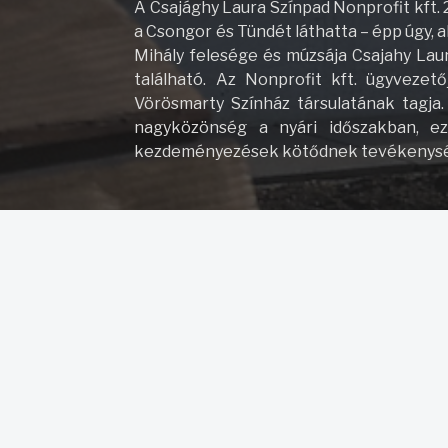
A Csajághy Laura Színpad Nonprofit kft. 
a Csongor és Tündét láthatta – épp úgy, 
Mihály felesége és múzsája Csajahy Lau
található. Az Nonprofit kft. ügyveze
Vörösmarty Színház társulatának tagja.
nagyközönség a nyári időszakban, eze
kezdeményezések kötődnek tevékenys