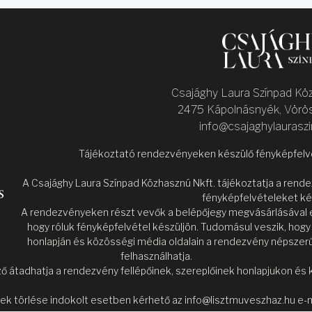
Csajághy Laura Színpad Kö
2475 Kápolnásnyék, Vörös
info@csajaghylaurasz
Tájékoztató rendezvényeken készülő fényképfelvét
A Csajághy Laura Színpad Közhasznú Nkft. tájékoztatja a ren
fényképfelvételeket ké
A rendezvényeken részt vevők a belépőjegy megvásárlásával el
hogy róluk fényképfelvétel készüljön. Tudomásul veszik, hog
honlapján és közösségi média oldalain a rendezvény népszerű
felhasználhatja.
ő átadhatja a rendezvény fellépőinek, szereplőinek honlapjukon és 
ek törlése indokolt esetben kérhető az info@lisztmuveszhaz.hu e-m